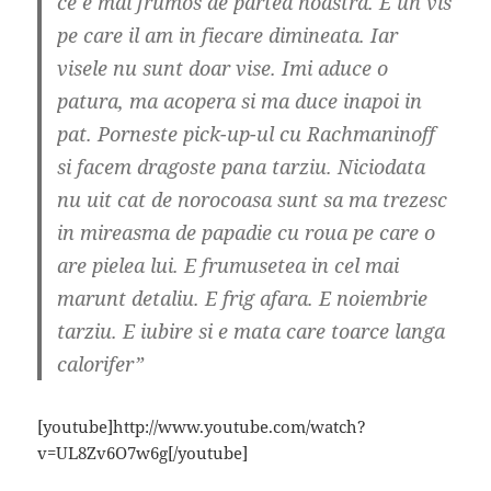
ce e mai frumos de partea noastra. E un vis
pe care il am in fiecare dimineata. Iar
visele nu sunt doar vise. Imi aduce o
patura, ma acopera si ma duce inapoi in
pat. Porneste pick-up-ul cu Rachmaninoff
si facem dragoste pana tarziu. Niciodata
nu uit cat de norocoasa sunt sa ma trezesc
in mireasma de papadie cu roua pe care o
are pielea lui. E frumusetea in cel mai
marunt detaliu. E frig afara. E noiembrie
tarziu. E iubire si e mata care toarce langa
calorifer”
[youtube]http://www.youtube.com/watch?
v=UL8Zv6O7w6g[/youtube]