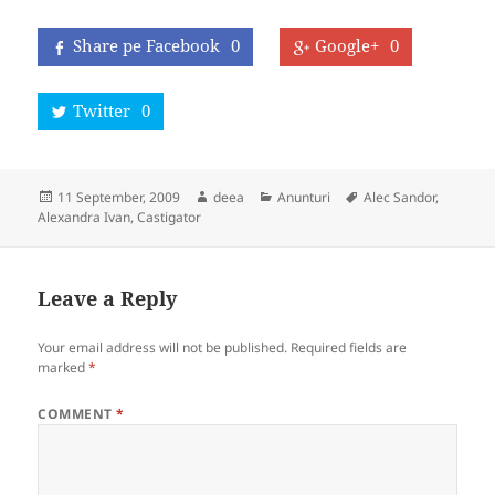
Share pe Facebook
0
Google+
0
Twitter
0
Posted
Author
Categories
Tags
11 September, 2009
deea
Anunturi
Alec Sandor
,
on
Alexandra Ivan
,
Castigator
Leave a Reply
Your email address will not be published.
Required fields are
marked
*
COMMENT
*