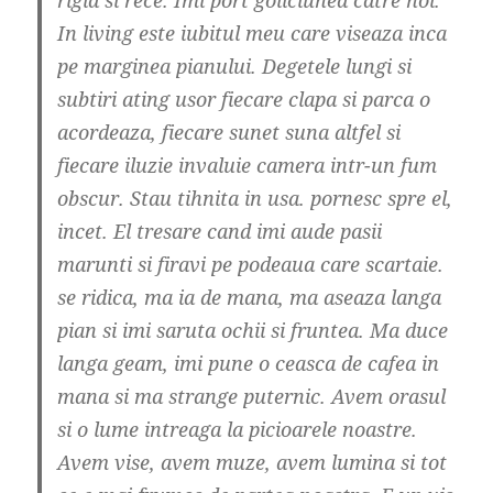
rigid si rece. Imi port goliciunea catre hol.
In living este iubitul meu care viseaza inca
pe marginea pianului. Degetele lungi si
subtiri ating usor fiecare clapa si parca o
acordeaza, fiecare sunet suna altfel si
fiecare iluzie invaluie camera intr-un fum
obscur. Stau tihnita in usa. pornesc spre el,
incet. El tresare cand imi aude pasii
marunti si firavi pe podeaua care scartaie.
se ridica, ma ia de mana, ma aseaza langa
pian si imi saruta ochii si fruntea. Ma duce
langa geam, imi pune o ceasca de cafea in
mana si ma strange puternic. Avem orasul
si o lume intreaga la picioarele noastre.
Avem vise, avem muze, avem lumina si tot