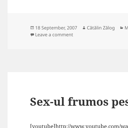
Posted
Author
C
18 September, 2007
Cătălin Zălog
M
on
on Chris Brown – MTV Mu
Leave a comment
Sex-ul frumos pes
[youtube]http://www.youtube.com/w